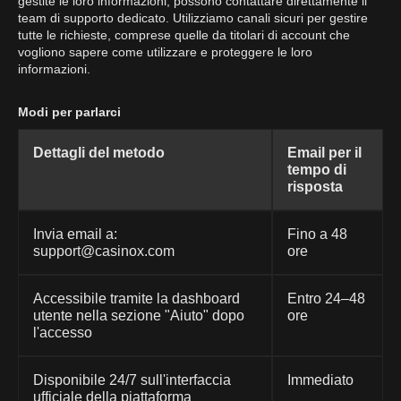
gestite le loro informazioni, possono contattare direttamente il
team di supporto dedicato. Utilizziamo canali sicuri per gestire
tutte le richieste, comprese quelle da titolari di account che
vogliono sapere come utilizzare e proteggere le loro
informazioni.
Modi per parlarci
Dettagli del metodo
Email per il
tempo di
risposta
Invia email a:
Fino a 48
support@casinox.com
ore
Accessibile tramite la dashboard
Entro 24–48
utente nella sezione "Aiuto" dopo
ore
l'accesso
Disponibile 24/7 sull'interfaccia
Immediato
ufficiale della piattaforma