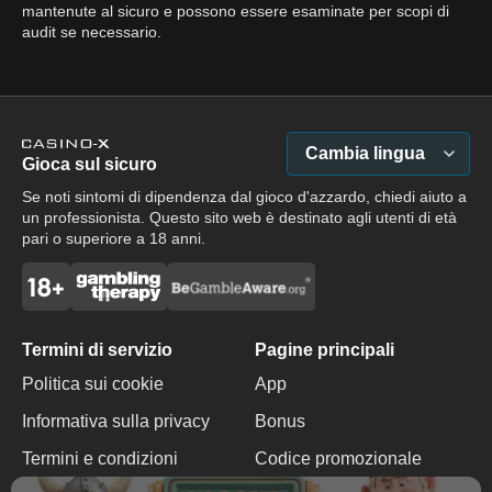
mantenute al sicuro e possono essere esaminate per scopi di
audit se necessario.
Cambia lingua
Gioca sul sicuro
Se noti sintomi di dipendenza dal gioco d'azzardo, chiedi aiuto a
un professionista. Questo sito web è destinato agli utenti di età
pari o superiore a 18 anni.
Termini di servizio
Pagine principali
Politica sui cookie
App
Informativa sulla privacy
Bonus
Termini e condizioni
Codice promozionale