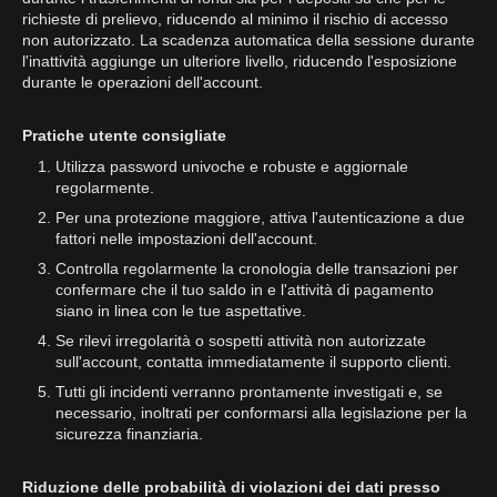
richieste di prelievo, riducendo al minimo il rischio di accesso
non autorizzato. La scadenza automatica della sessione durante
l'inattività aggiunge un ulteriore livello, riducendo l'esposizione
durante le operazioni dell'account.
Pratiche utente consigliate
Utilizza password univoche e robuste e aggiornale
regolarmente.
Per una protezione maggiore, attiva l'autenticazione a due
fattori nelle impostazioni dell'account.
Controlla regolarmente la cronologia delle transazioni per
confermare che il tuo saldo in e l'attività di pagamento
siano in linea con le tue aspettative.
Se rilevi irregolarità o sospetti attività non autorizzate
sull'account, contatta immediatamente il supporto clienti.
Tutti gli incidenti verranno prontamente investigati e, se
necessario, inoltrati per conformarsi alla legislazione per la
sicurezza finanziaria.
Riduzione delle probabilità di violazioni dei dati presso