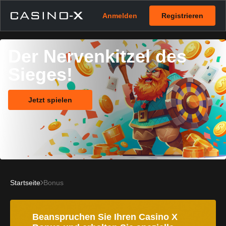
Anmelden
Registrieren
Der Nervenkitzel des
Sieges!
Jetzt spielen
Startseite
Bonus
Beanspruchen Sie Ihren Casino X