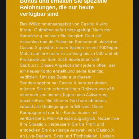
Bonus und erhalten Sie spezielle
Belohnungen, die nur heute
verfügbar sind
Das Willkommensangebot von Casino X wird
Ihrem -Guthaben sofort hinzugefügt. Nach der
Anmeldung müssen Sie lediglich Geld auf
einzahlen und die Aktion im Kontomenü aktivieren.
Casino X gewährt neuen Spielern einen 100%igen
Match auf ihre erste Einzahlung bis zu 500 und 50
Freispiele auf dem hoch bewerteten Slot
Starburst. Dieses Angebot steht jedem offen, der
ein neues Konto erstellt und seine Identität
verifiziert. Um das Beste aus diesem
Sonderangebot bei Casino X herauszuholen,
müssen Sie den erforderlichen Rollover von x35
innerhalb von sieben Tagen nach Aktivierung
abschließen. Sie können Geld von abheben,
sobald alle Bedingungen erfüllt sind. Diese
Kampagne ist nur für -Kontoinhaber mit
verifizierter E-Mail-Adresse zugänglich. Nutzen Sie
Ihre Situation, verbessern Sie Ihr Profil und
entdecken Sie die riesige Auswahl von Casino X
an Live-Dealern, Slots und Tischspielen. Lassen