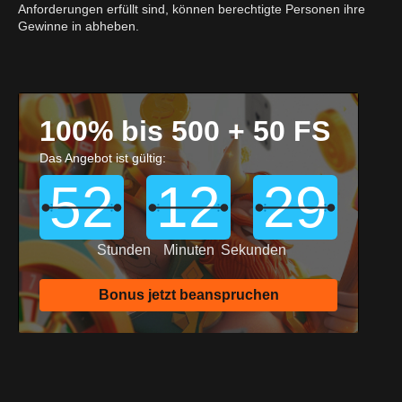
Anforderungen erfüllt sind, können berechtigte Personen ihre
Gewinne in abheben.
100% bis 500 + 50 FS
Das Angebot ist gültig:
52
12
28
Stunden
Minuten
Sekunden
Bonus jetzt beanspruchen