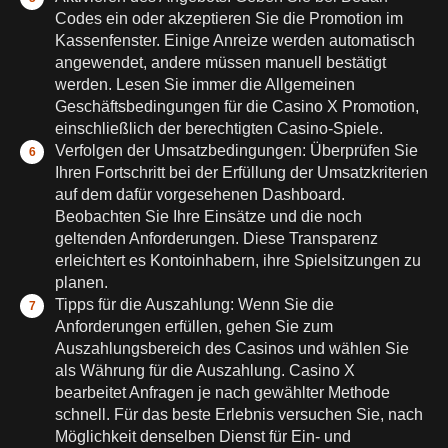
Codes ein oder akzeptieren Sie die Promotion im
Kassenfenster. Einige Anreize werden automatisch
angewendet, andere müssen manuell bestätigt
werden. Lesen Sie immer die Allgemeinen
Geschäftsbedingungen für die Casino X Promotion,
einschließlich der berechtigten Casino-Spiele.
Verfolgen der Umsatzbedingungen: Überprüfen Sie
Ihren Fortschritt bei der Erfüllung der Umsatzkriterien
auf dem dafür vorgesehenen Dashboard.
Beobachten Sie Ihre Einsätze und die noch
geltenden Anforderungen. Diese Transparenz
erleichtert es Kontoinhabern, ihre Spielsitzungen zu
planen.
Tipps für die Auszahlung: Wenn Sie die
Anforderungen erfüllen, gehen Sie zum
Auszahlungsbereich des Casinos und wählen Sie
als Währung für die Auszahlung. Casino X
bearbeitet Anfragen je nach gewählter Methode
schnell. Für das beste Erlebnis versuchen Sie, nach
Möglichkeit denselben Dienst für Ein- und