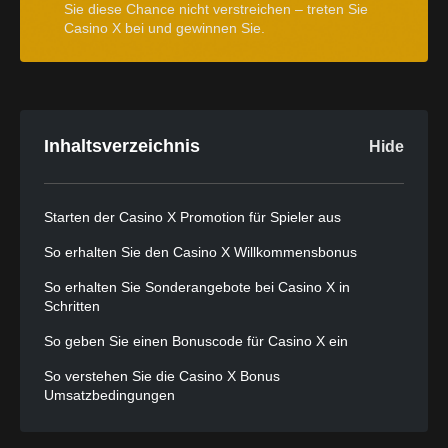
Sie diese Chance nicht verstreichen – treten Sie
Casino X bei und gewinnen Sie.
Inhaltsverzeichnis
Hide
Starten der Casino X Promotion für Spieler aus
So erhalten Sie den Casino X Willkommensbonus
So erhalten Sie Sonderangebote bei Casino X in
Schritten
So geben Sie einen Bonuscode für Casino X ein
So verstehen Sie die Casino X Bonus
Umsatzbedingungen
Spiele und Beiträge, die zählen