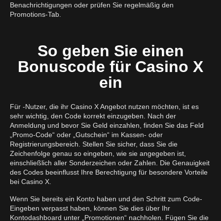
Benachrichtigungen oder prüfen Sie regelmäßig den
Promotions-Tab.
So geben Sie einen
Bonuscode für Casino X
ein
Für -Nutzer, die ihr Casino X Angebot nutzen möchten, ist es
sehr wichtig, den Code korrekt einzugeben. Nach der
Anmeldung und bevor Sie Geld einzahlen, finden Sie das Feld
„Promo-Code“ oder „Gutschein“ im Kassen- oder
Registrierungsbereich. Stellen Sie sicher, dass Sie die
Zeichenfolge genau so eingeben, wie sie angegeben ist,
einschließlich aller Sonderzeichen oder Zahlen. Die Genauigkeit
des Codes beeinflusst Ihre Berechtigung für besondere Vorteile
bei Casino X.
Wenn Sie bereits ein Konto haben und den Schritt zum Code-
Eingeben verpasst haben, können Sie dies über Ihr
Kontodashboard unter „Promotionen“ nachholen. Fügen Sie die