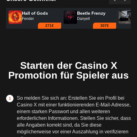
Hall of Gods
Beetle Frenzy
L
Fender
Danyell
Bl
271€
307€
Starten der Casino X
Promotion für Spieler aus
So melden Sie sich an: Erstellen Sie ein Profil bei
Casino X mit einer funktionierenden E-Mail-Adresse,
einem starken Passwort und allen weiteren
erforderlichen Informationen. Stellen Sie sicher, dass
alle Angaben korrekt sind, da Sie diese
möglicherweise vor einer Auszahlung in verifizieren