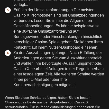
verfügbar.
Erfüllen der Umsatzanforderungen Die meisten
Casino X Promotionen sind mit Umsatzbedingungen
verbunden. Lesen Sie immer die Allgemeinen
Geschäftsbedingungen. Es könnte beispielsweise
eine 30-fache Umsatzanforderung auf
Bonusgewinnen oder Einschränkungen hinsichtlich
berechtigter Casino-Spiele geben. Sie können Ihren
Fortschritt auf Ihrem Nutzer-Dashboard einsehen.
Zu den Auszahlungen gelangen Nach Erfüllung der
Anforderungen gehen Sie zum Auszahlungsbereich
und wählen Ihre bevorzugte -Auszahlungsmethode.
Casino X bearbeitet Anfragen in der Regel innerhalb
einer festgelegten Zeit. Alle weiteren Schritte werden
Ihnen per E-Mail oder über Ihre
Kontobenachrichtigungen mitgeteilt.
Wenn Sie diese Schritte befolgen, haben Sie die besten
Chancen, das Beste aus den Angeboten von Casino X
herauszuholen. Für laufende Aktualisierungen abonnieren Sie