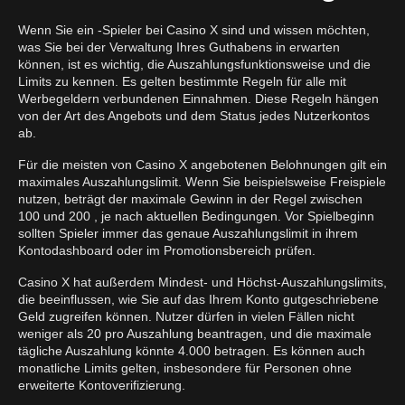
Wenn Sie ein -Spieler bei Casino X sind und wissen möchten,
was Sie bei der Verwaltung Ihres Guthabens in erwarten
können, ist es wichtig, die Auszahlungsfunktionsweise und die
Limits zu kennen. Es gelten bestimmte Regeln für alle mit
Werbegeldern verbundenen Einnahmen. Diese Regeln hängen
von der Art des Angebots und dem Status jedes Nutzerkontos
ab.
Für die meisten von Casino X angebotenen Belohnungen gilt ein
maximales Auszahlungslimit. Wenn Sie beispielsweise Freispiele
nutzen, beträgt der maximale Gewinn in der Regel zwischen
100 und 200 , je nach aktuellen Bedingungen. Vor Spielbeginn
sollten Spieler immer das genaue Auszahlungslimit in ihrem
Kontodashboard oder im Promotionsbereich prüfen.
Casino X hat außerdem Mindest- und Höchst-Auszahlungslimits,
die beeinflussen, wie Sie auf das Ihrem Konto gutgeschriebene
Geld zugreifen können. Nutzer dürfen in vielen Fällen nicht
weniger als 20 pro Auszahlung beantragen, und die maximale
tägliche Auszahlung könnte 4.000 betragen. Es können auch
monatliche Limits gelten, insbesondere für Personen ohne
erweiterte Kontoverifizierung.