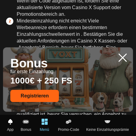
Wenn der Code abgelaufen ist, fordern Sie eine
aktualisierte Version vom Casino X Support oder
Promotionsbereich an.
Mindesteinzahlung nicht erreicht Viele
Werbeanreize erfordern einen bestimmten
Einzahlungsschwellenwert in . Bestätigen Sie die
aktuellen Anforderungen im Casino X Kassen- oder
„Angebote“-Bereich, bevor Sie fortfahren. Eine
Einzahlung unter dem angegebenen Betrag
Bonus
verhindert die Zuweisung des Anreizes.
Geografische Einschränkungen Casino X Angebote
für erste Einzahlung
können regional angepasst werden. Einige
1000€ + 250 FS
Promotionen sind vorübergehend auf bestimmte
Länder beschränkt oder für bestimmte
Nutzergruppen nicht verfügbar. Prüfen Sie die
Registrieren
Teilnahmevoraussetzungen auf der Casino X
Website, um zu verifizieren, dass Ihr Standort
qualifiziert ist, bevor Sie versuchen, ein Angebot zu
aktivieren.
Falsche Informationen bei der Registrierung Wenn
App
Bonus
Menü
Promo-Code
Keine Einzahlungsprämie
die Informationen auf Ihrem Konto nicht mit den