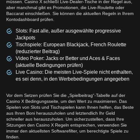
müssen. Casino X schließt Live-Dealer-Tische in der Regel aus,
aber manchmal gibt es Promotionen, die Live-Roulette oder
Baccarat einschließen. Sie können die aktuellen Regeln in Ihrem
Kontodashboard prüfen.
Slots: Fast alle, außer ausgewählte progressive
Jackpots
Tischspiele: European Blackjack, French Roulette
(reduzierter Beitrag)
Video Poker: Jacks or Better und Aces & Faces
(aktuelle Bedingungen prüfen)
Live Casino: Die meisten Live-Spiele nicht enthalten,
es sei denn, in den Werbebedingungen angegeben
Vor dem Setzen prüfen Sie die „Spielbeitrag“-Tabelle auf der
Casino X Bedingungsseite, um den Wert zu maximieren. Das
Spielen von Slots und Tischspielen kann Ihnen helfen, das Beste
aus Ihren Boni herauszuholen und letztendlich Ihr Geld
schneller aus herauszuholen. Um sicherzustellen, dass Ihre
Sitzungen den Casino X Regeln entsprechen, verwenden Sie
immer den aktuellsten Softwarefilter, um berechtigte Spiele zu
finden.