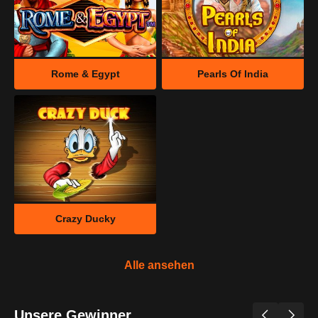
Rome & Egypt
Pearls Of India
Crazy Ducky
Alle ansehen
Unsere Gewinner