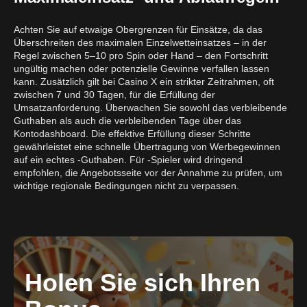
Achten Sie auf etwaige Obergrenzen für Einsätze, da das
Überschreiten des maximalen Einzelwetteinsatzes – in der
Regel zwischen 5–10 pro Spin oder Hand – den Fortschritt
ungültig machen oder potenzielle Gewinne verfallen lassen
kann. Zusätzlich gilt bei Casino X ein strikter Zeitrahmen, oft
zwischen 7 und 30 Tagen, für die Erfüllung der
Umsatzanforderung. Überwachen Sie sowohl das verbleibende
Guthaben als auch die verbleibenden Tage über das
Kontodashboard. Die effektive Erfüllung dieser Schritte
gewährleistet eine schnelle Übertragung von Werbegewinnen
auf ein echtes -Guthaben. Für -Spieler wird dringend
empfohlen, die Angebotsseite vor der Annahme zu prüfen, um
wichtige regionale Bedingungen nicht zu verpassen.
Holen Sie sich Ihren