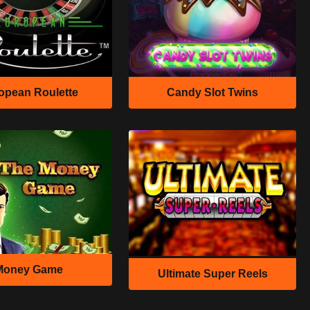
opean Roulette
Candy Slot Twins
Money Game
Ultimate Super Reels