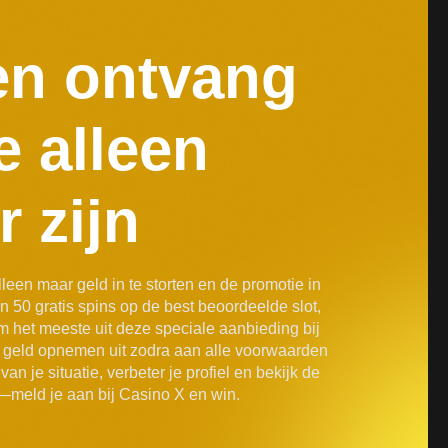
en ontvang
e alleen
 zijn
een maar geld in te storten en de promotie in
 50 gratis spins op de best beoordeelde slot,
Om het meeste uit deze speciale aanbieding bij
nt geld opnemen uit zodra aan alle voorwaarden
 je situatie, verbeter je profiel en bekijk de
n—meld je aan bij Casino X en win.