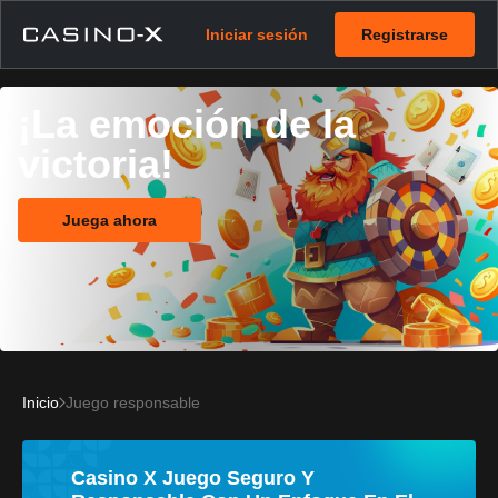
Iniciar sesión
Registrarse
¡La emoción de la
victoria!
Juega ahora
Inicio
Juego responsable
Casino X Juego Seguro Y