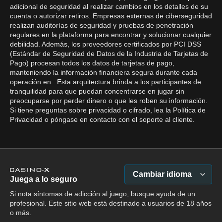
adicional de seguridad al realizar cambios en los detalles de su
cuenta o autorizar retiros. Empresas externas de ciberseguridad
realizan auditorías de seguridad y pruebas de penetración
regulares en la plataforma para encontrar y solucionar cualquier
debilidad. Además, los proveedores certificados por PCI DSS
(Estándar de Seguridad de Datos de la Industria de Tarjetas de
Pago) procesan todos los datos de tarjetas de pago,
manteniendo la información financiera segura durante cada
operación en . Esta arquitectura brinda a los participantes de
tranquilidad para que puedan concentrarse en jugar sin
preocuparse por perder dinero o que les roben su información.
Si tiene preguntas sobre privacidad o cifrado, lea la Política de
Privacidad o póngase en contacto con el soporte al cliente.
Cambiar idioma
Juega a lo seguro
Si nota síntomas de adicción al juego, busque ayuda de un
profesional. Este sitio web está destinado a usuarios de 18 años
o más.