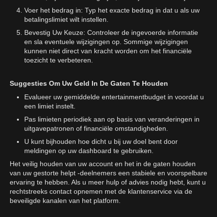
Voer het bedrag in: Typ het exacte bedrag in dat u als uw
betalingslimiet wilt instellen.
Bevestig Uw Keuze: Controleer de ingevoerde informatie
en sla eventuele wijzigingen op. Sommige wijzigingen
kunnen niet direct van kracht worden om het financiële
toezicht te verbeteren.
Suggesties Om Uw Geld In De Gaten Te Houden
Evalueer uw gemiddelde entertainmentbudget in voordat u
een limiet instelt.
Pas limieten periodiek aan op basis van veranderingen in
uitgavepatronen of financiële omstandigheden.
U kunt bijhouden hoe dicht u bij uw doel bent door
meldingen op uw dashboard te gebruiken.
Het veilig houden van uw account en het in de gaten houden
van uw gestorte helpt -deelnemers een stabiele en voorspelbare
ervaring te hebben. Als u meer hulp of advies nodig hebt, kunt u
rechtstreeks contact opnemen met de klantenservice via de
beveiligde kanalen van het platform.