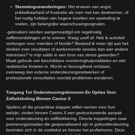
Stemmingveranderingen:
Het ervaren van angst,
prikkelbaarheid of frustratie als men niet kan deelnemen, of
het nodig hebben van hogere inzetten om opwinding te
voelen, zijn belangrijke waarschuwingssignalen.
-gebruikers worden aangemoedigd om regelmatig
zelfbeoordelingen uit te voeren. Vraag uzelf af: Heb ik activiteit
verborgen voor vrienden of familie? Besteed ik meer tijd aan het
denken over resultaten of aankomende sessies dan aan andere
interesses? Is mijn saldo in een bron van stress geworden?
Maak gebruik van beschikbare monitoringhulpmiddelen en stel
realistische limieten in. Mocht er bezorgdheid ontstaan,
overweeg dan externe ondersteuningsnetwerken of
professionele consultaties voordat problemen escaleren.
Toegang Tot Ondersteuningsbronnen En Opties Voor
Zelfuitsluiting Binnen Casino X
Spelers uit die proactieve stappen willen nemen voor hun
welzijn, vinden binnen Casino X een gestructureerde aanpak
voor ondersteuning en zelfblokkering. Directe koppelingen naar
partnerorganisaties die gespecialiseerd zijn in gokondersteuning
bevinden zich in de voettekst en binnen het profielmenu. Deze