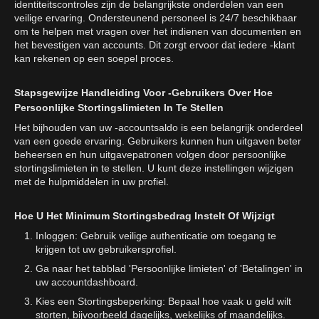
identiteitscontroles zijn de belangrijkste onderdelen van een
veilige ervaring. Ondersteunend personeel is 24/7 beschikbaar
om te helpen met vragen over het indienen van documenten en
het bevestigen van accounts. Dit zorgt ervoor dat iedere -klant
kan rekenen op een soepel proces.
Stapsgewijze Handleiding Voor -Gebruikers Over Hoe
Persoonlijke Stortingslimieten In Te Stellen
Het bijhouden van uw -accountsaldo is een belangrijk onderdeel
van een goede ervaring. Gebruikers kunnen hun uitgaven beter
beheersen en hun uitgavepatronen volgen door persoonlijke
stortingslimieten in te stellen. U kunt deze instellingen wijzigen
met de hulpmiddelen in uw profiel.
Hoe U Het Minimum Stortingsbedrag Instelt Of Wijzigt
Inloggen: Gebruik veilige authenticatie om toegang te
krijgen tot uw gebruikersprofiel.
Ga naar het tabblad 'Persoonlijke limieten' of 'Betalingen' in
uw accountdashboard.
Kies een Stortingsbeperking: Bepaal hoe vaak u geld wilt
storten, bijvoorbeeld dagelijks, wekelijks of maandelijks.