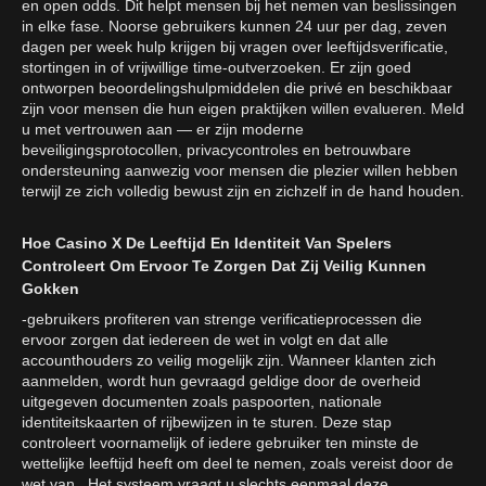
en open odds. Dit helpt mensen bij het nemen van beslissingen
in elke fase. Noorse gebruikers kunnen 24 uur per dag, zeven
dagen per week hulp krijgen bij vragen over leeftijdsverificatie,
stortingen in of vrijwillige time-outverzoeken. Er zijn goed
ontworpen beoordelingshulpmiddelen die privé en beschikbaar
zijn voor mensen die hun eigen praktijken willen evalueren. Meld
u met vertrouwen aan — er zijn moderne
beveiligingsprotocollen, privacycontroles en betrouwbare
ondersteuning aanwezig voor mensen die plezier willen hebben
terwijl ze zich volledig bewust zijn en zichzelf in de hand houden.
Hoe Casino X De Leeftijd En Identiteit Van Spelers
Controleert Om Ervoor Te Zorgen Dat Zij Veilig Kunnen
Gokken
-gebruikers profiteren van strenge verificatieprocessen die
ervoor zorgen dat iedereen de wet in volgt en dat alle
accounthouders zo veilig mogelijk zijn. Wanneer klanten zich
aanmelden, wordt hun gevraagd geldige door de overheid
uitgegeven documenten zoals paspoorten, nationale
identiteitskaarten of rijbewijzen in te sturen. Deze stap
controleert voornamelijk of iedere gebruiker ten minste de
wettelijke leeftijd heeft om deel te nemen, zoals vereist door de
wet van . Het systeem vraagt u slechts eenmaal deze