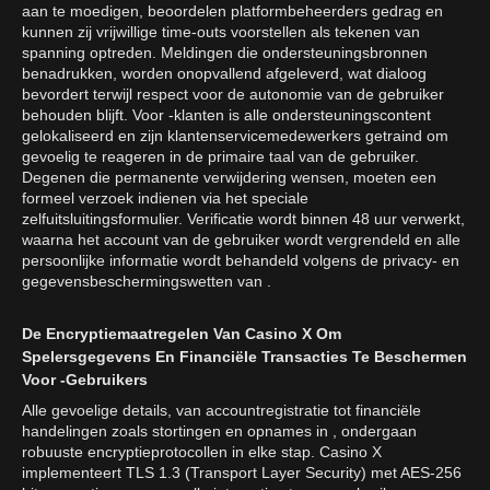
aan te moedigen, beoordelen platformbeheerders gedrag en
kunnen zij vrijwillige time-outs voorstellen als tekenen van
spanning optreden. Meldingen die ondersteuningsbronnen
benadrukken, worden onopvallend afgeleverd, wat dialoog
bevordert terwijl respect voor de autonomie van de gebruiker
behouden blijft. Voor -klanten is alle ondersteuningscontent
gelokaliseerd en zijn klantenservicemedewerkers getraind om
gevoelig te reageren in de primaire taal van de gebruiker.
Degenen die permanente verwijdering wensen, moeten een
formeel verzoek indienen via het speciale
zelfuitsluitingsformulier. Verificatie wordt binnen 48 uur verwerkt,
waarna het account van de gebruiker wordt vergrendeld en alle
persoonlijke informatie wordt behandeld volgens de privacy- en
gegevensbeschermingswetten van .
De Encryptiemaatregelen Van Casino X Om
Spelersgegevens En Financiële Transacties Te Beschermen
Voor -Gebruikers
Alle gevoelige details, van accountregistratie tot financiële
handelingen zoals stortingen en opnames in , ondergaan
robuuste encryptieprotocollen in elke stap. Casino X
implementeert TLS 1.3 (Transport Layer Security) met AES-256