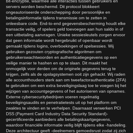
bit-encryptie, waarmee alle interacties tussen gebruikers en
servers worden beschermd. Dit protocol blokkeert
ongeautoriseerde onderschepping door persoonlijke en
betalingsinformatie tijdens transmissie om te zetten in
onleesbare code. End-to-end gegevensbescherming houdt elke
transactie veilig, of spelers geld toevoegen aan hun saldo in of
een uitbetaling aanvragen. Unieke sessiesleutels zorgen ervoor
dat geen informatie wordt hergebruikt of openbaar wordt
gemaakt tijdens logins, overboekingen of spelsessies. Wij
gebruiken gezouten cryptografische algoritmen om
gebruikerswachtwoorden en authenticatiegegevens op een
veilige manier te hashen en op te slaan. Dit maakt het
onmogelijk voor derden om de originele gegevens terug te
krijgen, zelfs als de opslagsystemen ooit zijn gehackt. Wij raden
alle accounthouders sterk aan om tweefactorauthenticatie (2FA)
te gebruiken om een extra beveiligingslaag toe te voegen bij het
wijzigen van accountgegevens of het autoriseren van opnames.
Externe cybersecuritybedrijven voeren regelmatig
beveiligingsaudits en penetratietests uit op het platform om
zwaktes te vinden en te verhelpen. Daarnaast verwerken PCI
DSS (Payment Card Industry Data Security Standard)-
gecertificeerde aanbieders alle betalingskaartgegevens,
waardoor financiële informatie veilig blijft tijdens elke -handeling.
Deze architectuur geeft -deelnemers gemoedsrust zodat zij zich