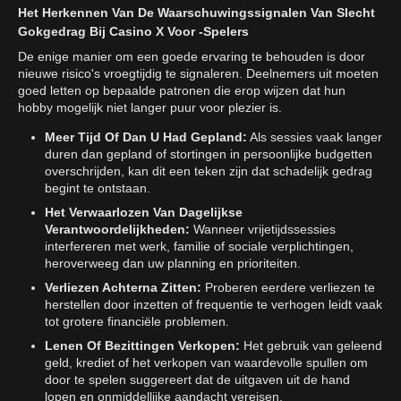
Het Herkennen Van De Waarschuwingssignalen Van Slecht
Gokgedrag Bij Casino X Voor -Spelers
De enige manier om een goede ervaring te behouden is door
nieuwe risico's vroegtijdig te signaleren. Deelnemers uit moeten
goed letten op bepaalde patronen die erop wijzen dat hun
hobby mogelijk niet langer puur voor plezier is.
Meer Tijd Of Dan U Had Gepland:
Als sessies vaak langer
duren dan gepland of stortingen in persoonlijke budgetten
overschrijden, kan dit een teken zijn dat schadelijk gedrag
begint te ontstaan.
Het Verwaarlozen Van Dagelijkse
Verantwoordelijkheden:
Wanneer vrijetijdssessies
interfereren met werk, familie of sociale verplichtingen,
heroverweeg dan uw planning en prioriteiten.
Verliezen Achterna Zitten:
Proberen eerdere verliezen te
herstellen door inzetten of frequentie te verhogen leidt vaak
tot grotere financiële problemen.
Lenen Of Bezittingen Verkopen:
Het gebruik van geleend
geld, krediet of het verkopen van waardevolle spullen om
door te spelen suggereert dat de uitgaven uit de hand
lopen en onmiddellijke aandacht vereisen.