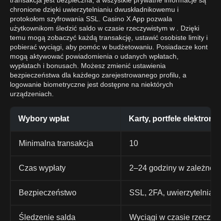
chronione dzięki uwierzytelnianiu dwuskładnikowemu i
protokołom szyfrowania SSL. Casino X App pozwala
użytkownikom śledzić saldo w czasie rzeczywistym w . Dzięki
temu mogą zobaczyć każdą transakcję, ustawić osobiste limity i
pobierać wyciągi, aby pomóc w budżetowaniu. Posiadacze kont
mogą aktywować powiadomienia o udanych wpłatach,
wypłatach i bonusach. Możesz zmienić ustawienia
bezpieczeństwa dla każdego zarejestrowanego profilu, a
logowanie biometryczne jest dostępne na niektórych
urządzeniach.
Wybory wpłat
Karty, portfele elektroni
Minimalna transakcja
10
Czas wypłaty
2–24 godziny w zależnośc
Bezpieczeństwo
SSL, 2FA, uwierzytelnian
Śledzenie salda
Wyciągi w czasie rzeczyw