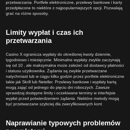
przetwarzania. Portfele elektroniczne, przelewy bankowe i karty
przedpłacone to niektóre z najpopularniejszych opcji. Pozwalają
grać na różne sposoby.
Limity wypłat i czas ich
przetwarzania
Casino X ogranicza wypłaty do określonej kwoty dziennie,
tygodniowo i miesięcznie. Minimalne wypłaty zwykle zaczynają
się od 10 , ale maksymalna może zależeć od dostawcy płatności
i statusu użytkownika. Żądania są zwykle przetwarzane
natychmiast lub w ciągu kilku godzin przez portfele elektroniczne
takie jak Skrill lub Neteller. Przelewy bankowe i wypłaty kartą
mogą zająć od jednego do pięciu dni roboczych. Zawsze
sprawdzaj dostępne limity i oczekiwane terminy w interfejsie
wypłat przed potwierdzeniem żądania. Niektóre metody mogą
być przetwarzane szybciej dla zweryfikowanych kont.
Naprawianie typowych problemów