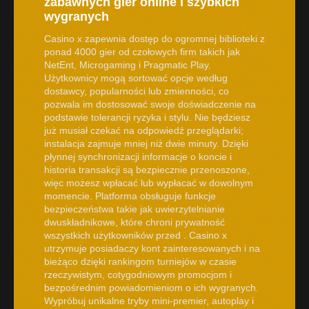
zabawnych gier online i szybkich
wygranych
Casino x zapewnia dostęp do ogromnej biblioteki z
ponad 4000 gier od czołowych firm takich jak
NetEnt, Microgaming i Pragmatic Play.
Użytkownicy mogą sortować opcje według
dostawcy, popularności lub zmienności, co
pozwala im dostosować swoje doświadczenie na
podstawie tolerancji ryzyka i stylu. Nie będziesz
już musiał czekać na odpowiedź przeglądarki;
instalacja zajmuje mniej niż dwie minuty. Dzięki
płynnej synchronizacji informacje o koncie i
historia transakcji są bezpiecznie przenoszone,
więc możesz wpłacać lub wypłacać w dowolnym
momencie. Platforma obsługuje funkcje
bezpieczeństwa takie jak uwierzytelnianie
dwuskładnikowe, które chroni prywatność
wszystkich użytkowników przed . Casino x
utrzymuje posiadaczy kont zainteresowanych i na
bieżąco dzięki rankingom turniejów w czasie
rzeczywistym, cotygodniowym promocjom i
bezpośrednim powiadomieniom o ich wygranych.
Wypróbuj unikalne tryby mini-premier, autoplay i