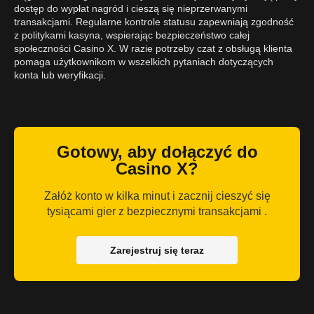
dostęp do wypłat nagród i cieszą się nieprzerwanymi
transakcjami. Regularne kontrole statusu zapewniają zgodność
z politykami kasyna, wspierając bezpieczeństwo całej
społeczności Casino X. W razie potrzeby czat z obsługą klienta
pomaga użytkownikom w wszelkich pytaniach dotyczących
konta lub weryfikacji.
Gotowy, aby dołączyć do
Casino X?
Załóż konto w kilka minut i zacznij cieszyć się
tysiącami gier z bezpiecznymi transakcjami .
Zarejestruj się teraz