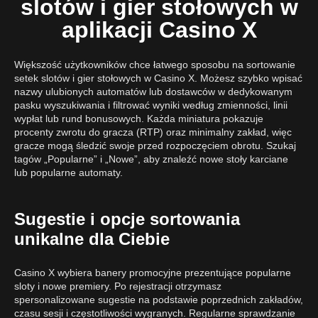
slotów i gier stołowych w
aplikacji Casino X
Większość użytkowników chce łatwego sposobu na sortowanie
setek slotów i gier stołowych w Casino X. Możesz szybko wpisać
nazwy ulubionych automatów lub dostawców w dedykowanym
pasku wyszukiwania i filtrować wyniki według zmienności, linii
wypłat lub rund bonusowych. Każda miniatura pokazuje
procenty zwrotu do gracza (RTP) oraz minimalny zakład, więc
gracze mogą śledzić swoje przed rozpoczęciem obrotu. Szukaj
tagów „Popularne” i „Nowe”, aby znaleźć nowe stoły karciane
lub popularne automaty.
Sugestie i opcje sortowania
unikalne dla Ciebie
Casino X wybiera banery promocyjne prezentujące popularne
sloty i nowe premiery. Po rejestracji otrzymasz
spersonalizowane sugestie na podstawie poprzednich zakładów,
czasu sesji i częstotliwości wygranych. Regularne sprawdzanie