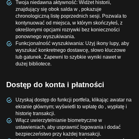
Twoja niedawna aktywność: Widżet historii,
znajdujący się obok salda w , pokazuje
chronologiczną listę poprzednich sesji. Pozwala to
kontynuować od miejsca, w którym skończyłeś, z
określonymi opcjami rozrywki bez konieczności
ponownego wyszukiwania.
Funkcjonalność wyszukiwania: Użyj ikony lupy, aby
wyszukać konkretnego dostawcę, słowo kluczowe
lub gatunek. Zapewni to szybkie wyniki nawet w
dużej bibliotece.
Dostęp do konta i płatności
Uzyskaj dostęp do funkcji portfela, klikając awatar na
ekranie głównym; wyświetli to wpłatę do , wypłatę i
historię transakcji.
Włącz uwierzytelnianie biometryczne w
ustawieniach, aby usprawnić logowania i dodać
bezpieczeństwo przy każdej transakcji.