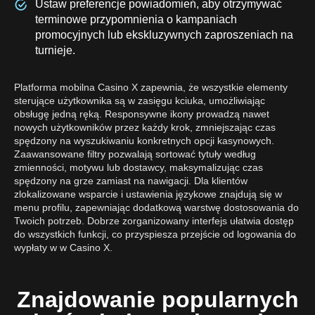
Ustaw preferencje powiadomień, aby otrzymywać
terminowe przypomnienia o kampaniach
promocyjnych lub ekskluzywnych zaproszeniach na
turnieje.
Platforma mobilna Casino X zapewnia, że wszystkie elementy
sterujące użytkownika są w zasięgu kciuka, umożliwiając
obsługę jedną ręką. Responsywne ikony prowadzą nawet
nowych użytkowników przez każdy krok, zmniejszając czas
spędzony na wyszukiwaniu konkretnych opcji kasynowych.
Zaawansowane filtry pozwalają sortować tytuły według
zmienności, motywu lub dostawcy, maksymalizując czas
spędzony na grze zamiast na nawigacji. Dla klientów
zlokalizowane wsparcie i ustawienia językowe znajdują się w
menu profilu, zapewniając dodatkową warstwę dostosowania do
Twoich potrzeb. Dobrze zorganizowany interfejs ułatwia dostęp
do wszystkich funkcji, co przyspiesza przejście od logowania do
wypłaty w w Casino X.
Znajdowanie popularnych