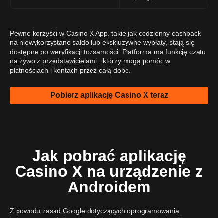
Pewne korzyści w Casino X App, takie jak codzienny cashback
na niewykorzystane saldo lub ekskluzywne wypłaty, stają się
dostępne po weryfikacji tożsamości. Platforma ma funkcję czatu
na żywo z przedstawicielami , którzy mogą pomóc w
płatnościach i kontach przez całą dobę.
Pobierz aplikację Casino X teraz
Jak pobrać aplikację
Casino X na urządzenie z
Androidem
Z powodu zasad Google dotyczących oprogramowania