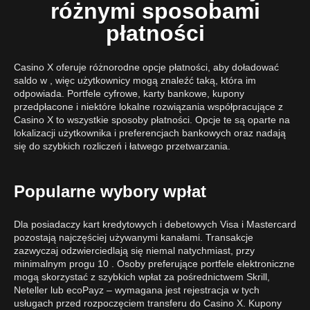
różnymi sposobami
płatności
Casino X oferuje różnorodne opcje płatności, aby doładować
saldo w , więc użytkownicy mogą znaleźć taką, która im
odpowiada. Portfele cyfrowe, karty bankowe, kupony
przedpłacone i niektóre lokalne rozwiązania współpracujące z
Casino X to wszystkie sposoby płatności. Opcje te są oparte na
lokalizacji użytkownika i preferencjach bankowych oraz nadają
się do szybkich rozliczeń i łatwego przetwarzania.
Popularne wybory wpłat
Dla posiadaczy kart kredytowych i debetowych Visa i Mastercard
pozostają najczęściej używanymi kanałami. Transakcje
zazwyczaj odzwierciedlają się niemal natychmiast, przy
minimalnym progu 10 . Osoby preferujące portfele elektroniczne
mogą skorzystać z szybkich wpłat za pośrednictwem Skrill,
Neteller lub ecoPayz – wymagana jest rejestracja w tych
usługach przed rozpoczęciem transferu do Casino X. Kupony