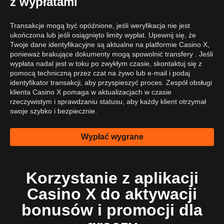
z wypłatami
Transakcje mogą być opóźnione, jeśli weryfikacja nie jest
ukończona lub jeśli osiągnięto limity wypłat. Upewnij się, że
Twoje dane identyfikacyjne są aktualne na platformie Casino X,
ponieważ brakujące dokumenty mogą spowolnić transfery . Jeśli
wypłata nadal jest w toku po zwykłym czasie, skontaktuj się z
pomocą techniczną przez czat na żywo lub e-mail i podaj
identyfikator transakcji, aby przyspieszyć proces. Zespół obsługi
klienta Casino X pomaga w aktualizacjach w czasie
rzeczywistym i sprawdzaniu statusu, aby każdy klient otrzymał
swoje szybko i bezpiecznie.
Wypłać wygrane
Korzystanie z aplikacji
Casino X do aktywacji
bonusów i promocji dla