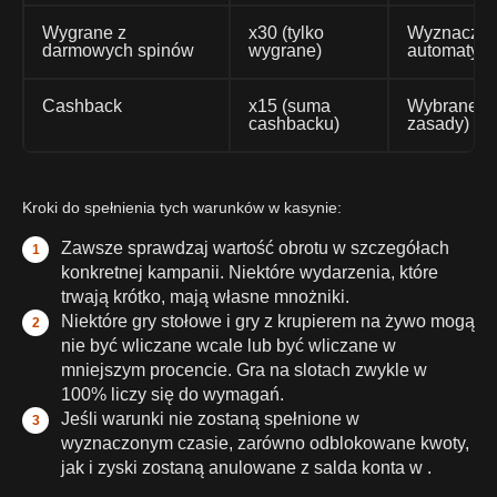
Wygrane z
x30 (tylko
Wyznaczo
darmowych spinów
wygrane)
automaty
Cashback
x15 (suma
Wybrane gr
cashbacku)
zasady)
Kroki do spełnienia tych warunków w kasynie:
Zawsze sprawdzaj wartość obrotu w szczegółach
konkretnej kampanii. Niektóre wydarzenia, które
trwają krótko, mają własne mnożniki.
Niektóre gry stołowe i gry z krupierem na żywo mogą
nie być wliczane wcale lub być wliczane w
mniejszym procencie. Gra na slotach zwykle w
100% liczy się do wymagań.
Jeśli warunki nie zostaną spełnione w
wyznaczonym czasie, zarówno odblokowane kwoty,
jak i zyski zostaną anulowane z salda konta w .