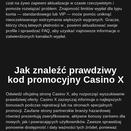
czat na żywo zapewni aktualizacje w czasie rzeczywistym i
pomoże rozwiązać problem. Znajomość limitów wypłat dla typu
konta — standardowego lub VIP — może pomóc uniknąć
nieoczekiwanego wstrzymania większych wygranych. Gracze,
którzy chcą łatwych płatności w , powinni aktualizować swoje
profile i sprawdzać FAQ, aby uzyskać najnowsze informacje o
zatwierdzonych kanałach wypłat.
Jak znaleźć prawdziwy
kod promocyjny Casino X
Odwiedź oficjalną stronę Casino X, aby rozpocząć wyszukiwanie
prawdziwej oferty. Casino X zazwyczaj informuje o najlepszych
bonusach podczas rejestracji lub na stronach specjalnych
promocji. Zaufane strony partnerskie branży hazardowej
również prezentują zweryfikowane, aktywne bonusy zarówno dla
nowych, jak i powracających użytkowników. Zawsze sprawdzaj
ponownie dostępność i daty ważności tych źródeł, ponieważ