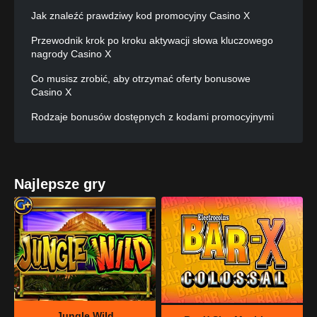
Jak znaleźć prawdziwy kod promocyjny Casino X
Przewodnik krok po kroku aktywacji słowa kluczowego
nagrody Casino X
Co musisz zrobić, aby otrzymać oferty bonusowe
Casino X
Rodzaje bonusów dostępnych z kodami promocyjnymi
Casino X
Dopasowane wpłaty
Bonusy darmowych spinów
Najlepsze gry
Wymagania dotyczące obrotu promocji Casino X
Częste pytania dotyczące kodów promocyjnych Casino
X
Gdzie wpisać voucher Casino X podczas rejestracji?
Czy istnieją ograniczenia regionalne dotyczące ofert
Casino X?
Jungle Wild