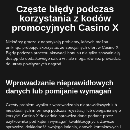
Częste błędy podczas
korzystania z kodów
promocyjnych Casino X
Niektórzy gracze z napotykają problemy, których można
uniknąć, próbując skorzystać ze specjalnych ofert w Casino X.
Błędy podczas procesu aktywacji bonusu nie tylko spowalniają
dostęp do dodatkowego salda w , ale mogą również prowadzić
do utraty powiązanych nagród.
Wprowadzanie nieprawidłowych
danych lub pomijanie wymagań
Częsty problem wynika z wprowadzania nieprawidłowych lub
nieaktualnych informacji podczas rejestracji lub ubiegania się o
korzyść. Casino X dokładnie sprawdza dane podane przez
użytkownika pod kątem wymagań kwalifikacyjnych. Zawsze
sprawdzaj dokładność swojego imienia, danych kontaktowych i