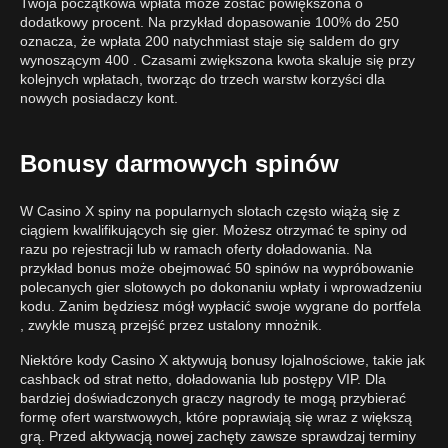
Twoja początkowa wpłata może zostać powiększona o
dodatkowy procent. Na przykład dopasowanie 100% do 250
oznacza, że wpłata 200 natychmiast staje się saldem do gry
wynoszącym 400 . Czasami zwiększona kwota skaluje się przy
kolejnych wpłatach, tworząc do trzech warstw korzyści dla
nowych posiadaczy kont.
Bonusy darmowych spinów
W Casino X spiny na popularnych slotach często wiążą się z
ciągiem kwalifikujących się gier. Możesz otrzymać te spiny od
razu po rejestracji lub w ramach oferty doładowania. Na
przykład bonus może obejmować 50 spinów na wypróbowanie
polecanych gier slotowych po dokonaniu wpłaty i wprowadzeniu
kodu. Zanim będziesz mógł wypłacić swoje wygrane do portfela
, zwykle muszą przejść przez ustalony mnożnik.
Niektóre kody Casino X aktywują bonusy lojalnościowe, takie jak
cashback od strat netto, doładowania lub postępy VIP. Dla
bardziej doświadczonych graczy nagrody te mogą przybierać
formę ofert warstwowych, które poprawiają się wraz z większą
grą. Przed aktywacją nowej zachęty zawsze sprawdzaj terminy