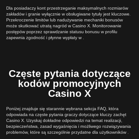
Dla posiadaczy kont przestrzeganie maksymalnych rozmiarów
zakładów i granie wyłącznie w obsługiwane tytuły jest kluczowe.
Przekroczenie limitów lub nadużywanie mechaniki bonusów
może skutkować utratą nagród w Casino X. Monitorowanie
postępów poprzez sprawdzanie statusu bonusu w profilu
zapewnia zgodność i płynne wypłaty w .
Częste pytania dotyczące
kodów promocyjnych
Casino X
Poniżej znajduje się starannie wybrana sekcja FAQ, która
odpowiada na częste pytania graczy dotyczące kluczy zachęt
Casino X. Uzyskaj dokładne odpowiedzi na temat realizacji,
bezpieczeństwa, zasad wygaśnięcia i możliwego rozwiązywania
problemów, które są szczególnie przydatne dla użytkowników .