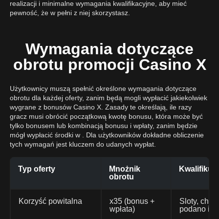
realizacji i minimalne wymagania kwalifikacyjne, aby mieć
pewność, że w pełni z niej skorzystasz.
Wymagania dotyczące
obrotu promocji Casino X
Użytkownicy muszą spełnić określone wymagania dotyczące
obrotu dla każdej oferty, zanim będą mogli wypłacić jakiekolwiek
wygrane z bonusów Casino X. Zasady te określają, ile razy
gracz musi obrócić początkową kwotę bonusu, która może być
tylko bonusem lub kombinacją bonusu i wpłaty, zanim będzie
mógł wypłacić środki w . Dla użytkowników dokładne obliczenie
tych wymagań jest kluczem do udanych wypłat.
Typ oferty
Mnożnik
Kwalifikują
obrotu
Korzyść powitalna
x35 (bonus +
Sloty, chyb
wpłata)
podano ina