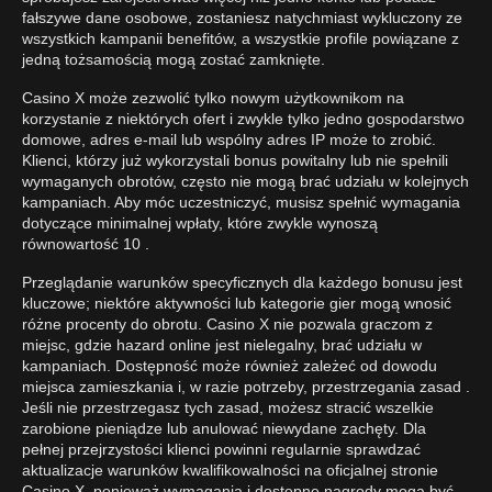
fałszywe dane osobowe, zostaniesz natychmiast wykluczony ze
wszystkich kampanii benefitów, a wszystkie profile powiązane z
jedną tożsamością mogą zostać zamknięte.
Casino X może zezwolić tylko nowym użytkownikom na
korzystanie z niektórych ofert i zwykle tylko jedno gospodarstwo
domowe, adres e-mail lub wspólny adres IP może to zrobić.
Klienci, którzy już wykorzystali bonus powitalny lub nie spełnili
wymaganych obrotów, często nie mogą brać udziału w kolejnych
kampaniach. Aby móc uczestniczyć, musisz spełnić wymagania
dotyczące minimalnej wpłaty, które zwykle wynoszą
równowartość 10 .
Przeglądanie warunków specyficznych dla każdego bonusu jest
kluczowe; niektóre aktywności lub kategorie gier mogą wnosić
różne procenty do obrotu. Casino X nie pozwala graczom z
miejsc, gdzie hazard online jest nielegalny, brać udziału w
kampaniach. Dostępność może również zależeć od dowodu
miejsca zamieszkania i, w razie potrzeby, przestrzegania zasad .
Jeśli nie przestrzegasz tych zasad, możesz stracić wszelkie
zarobione pieniądze lub anulować niewydane zachęty. Dla
pełnej przejrzystości klienci powinni regularnie sprawdzać
aktualizacje warunków kwalifikowalności na oficjalnej stronie
Casino X, ponieważ wymagania i dostępne nagrody mogą być