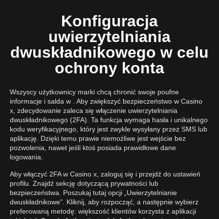
Konfiguracja
uwierzytelniania
dwuskładnikowego w celu
ochrony konta
Wszyscy użytkownicy marki chcą chronić swoje poufne
informacje i salda w . Aby zwiększyć bezpieczeństwo w Casino
x, zdecydowanie zaleca się włączenie uwierzytelniania
dwuskładnikowego (2FA). Ta funkcja wymaga hasła i unikalnego
kodu weryfikacyjnego, który jest zwykle wysyłany przez SMS lub
aplikację. Dzięki temu prawie niemożliwe jest wejście bez
pozwolenia, nawet jeśli ktoś posiada prawidłowe dane
logowania.
Aby włączyć 2FA w Casino x, zaloguj się i przejdź do ustawień
profilu. Znajdź sekcję dotyczącą prywatności lub
bezpieczeństwa. Poszukaj tutaj opcji „Uwierzytelnianie
dwuskładnikowe”. Kliknij, aby rozpocząć, a następnie wybierz
preferowaną metodę: większość klientów korzysta z aplikacji