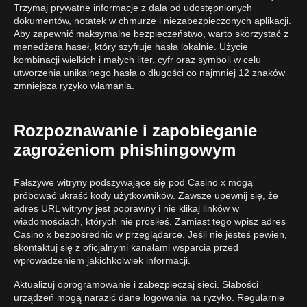
Trzymaj prywatne informacje z dala od udostępnionych
dokumentów, notatek w chmurze i niezabezpieczonych aplikacji.
Aby zapewnić maksymalne bezpieczeństwo, warto skorzystać z
menedżera haseł, który szyfruje hasła lokalnie. Użycie
kombinacji wielkich i małych liter, cyfr oraz symboli w celu
utworzenia unikalnego hasła o długości co najmniej 12 znaków
zmniejsza ryzyko włamania.
Rozpoznawanie i zapobieganie
zagrożeniom phishingowym
Fałszywe witryny podszywające się pod Casino x mogą
próbować ukraść kody użytkowników. Zawsze upewnij się, że
adres URL witryny jest poprawny i nie klikaj linków w
wiadomościach, których nie prosiłeś. Zamiast tego wpisz adres
Casino x bezpośrednio w przeglądarce. Jeśli nie jesteś pewien,
skontaktuj się z oficjalnymi kanałami wsparcia przed
wprowadzeniem jakichkolwiek informacji.
Aktualizuj oprogramowanie i zabezpieczaj sieci. Słabości
urządzeń mogą narazić dane logowania na ryzyko. Regularnie