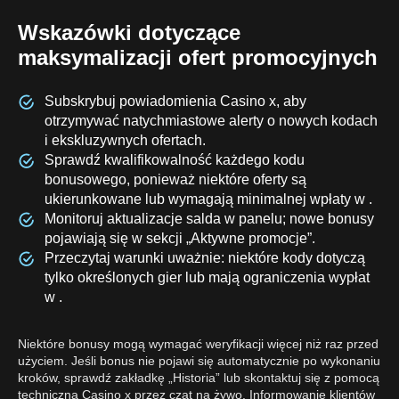
Wskazówki dotyczące
maksymalizacji ofert promocyjnych
Subskrybuj powiadomienia Casino x, aby
otrzymywać natychmiastowe alerty o nowych kodach
i ekskluzywnych ofertach.
Sprawdź kwalifikowalność każdego kodu
bonusowego, ponieważ niektóre oferty są
ukierunkowane lub wymagają minimalnej wpłaty w .
Monitoruj aktualizacje salda w panelu; nowe bonusy
pojawiają się w sekcji „Aktywne promocje”.
Przeczytaj warunki uważnie: niektóre kody dotyczą
tylko określonych gier lub mają ograniczenia wypłat
w .
Niektóre bonusy mogą wymagać weryfikacji więcej niż raz przed
użyciem. Jeśli bonus nie pojawi się automatycznie po wykonaniu
kroków, sprawdź zakładkę „Historia” lub skontaktuj się z pomocą
techniczną Casino x przez czat na żywo. Informowanie klientów