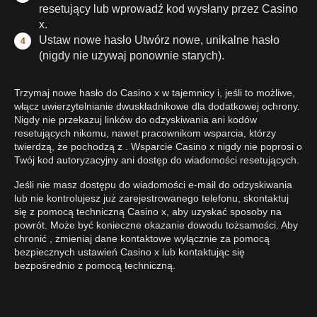
resetujący lub wprowadź kod wysłany przez Casino
x.
Ustaw nowe hasło Utwórz nowe, unikalne hasło
(nigdy nie używaj ponownie starych).
Trzymaj nowe hasło do Casino x w tajemnicy i, jeśli to możliwe,
włącz uwierzytelnianie dwuskładnikowe dla dodatkowej ochrony.
Nigdy nie przekazuj linków do odzyskiwania ani kodów
resetujących nikomu, nawet pracownikom wsparcia, którzy
twierdzą, że pochodzą z . Wsparcie Casino x nigdy nie poprosi o
Twój kod autoryzacyjny ani dostęp do wiadomości resetujących.
Jeśli nie masz dostępu do wiadomości e-mail do odzyskiwania
lub nie kontrolujesz już zarejestrowanego telefonu, skontaktuj
się z pomocą techniczną Casino x, aby uzyskać sposoby na
powrót. Może być konieczne okazanie dowodu tożsamości. Aby
chronić , zmieniaj dane kontaktowe wyłącznie za pomocą
bezpiecznych ustawień Casino x lub kontaktując się
bezpośrednio z pomocą techniczną.