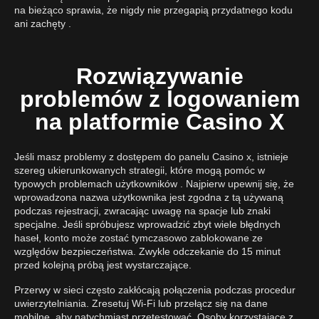
na bieżąco sprawia, że nigdy nie przegapią przydatnego kodu
ani zachęty .
Rozwiązywanie
problemów z logowaniem
na platformie Casino X
Jeśli masz problemy z dostępem do panelu Casino x, istnieje
szereg ukierunkowanych strategii, które mogą pomóc w
typowych problemach użytkowników . Najpierw upewnij się, że
wprowadzona nazwa użytkownika jest zgodna z tą używaną
podczas rejestracji, zwracając uwagę na spacje lub znaki
specjalne. Jeśli spróbujesz wprowadzić zbyt wiele błędnych
haseł, konto może zostać tymczasowo zablokowane ze
względów bezpieczeństwa. Zwykle odczekanie do 15 minut
przed kolejną próbą jest wystarczające.
Przerwy w sieci często zakłócają połączenia podczas procedur
uwierzytelniania. Zresetuj Wi-Fi lub przełącz się na dane
mobilne, aby natychmiast przetestować. Osoby korzystające z