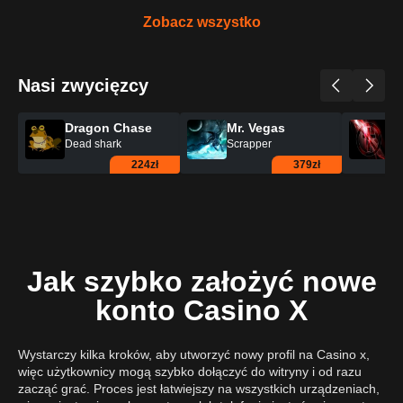
Zobacz wszystko
Nasi zwycięzcy
Dragon Chase
Mr. Vegas
40
Dead shark
Scrapper
Nu
224zł
379zł
Jak szybko założyć nowe
konto Casino X
Wystarczy kilka kroków, aby utworzyć nowy profil na Casino x,
więc użytkownicy mogą szybko dołączyć do witryny i od razu
zacząć grać. Proces jest łatwiejszy na wszystkich urządzeniach,