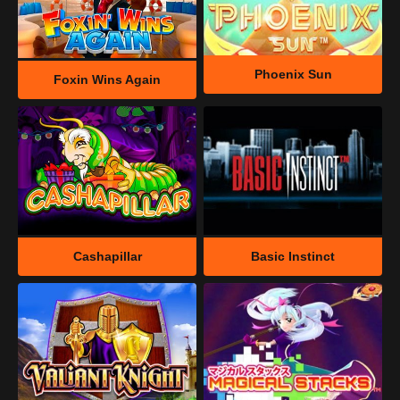
Wykorzystywanie kodów bonusowych przez panel konta
Krok po kroku: stosowanie kodów kuponów
Phoenix Sun
Foxin Wins Again
Wskazówki dotyczące maksymalizacji ofert
promocyjnych
Rozwiązywanie problemów z logowaniem na platformie
Casino X
Aplikacja mobilna Casino X kontra przeglądarka: jak się
zalogować
Korzyści z aplikacji mobilnych
Cashapillar
Basic Instinct
Charakterystyka platformy przeglądarkowej
Uzyskiwanie pomocy przy logowaniu od wsparcia
Casino X
Wiedza o tym, które przeglądarki działają i co trzeba
zrobić, aby się zalogować
Jak pozostać zalogowanym: długość sesji i opcje