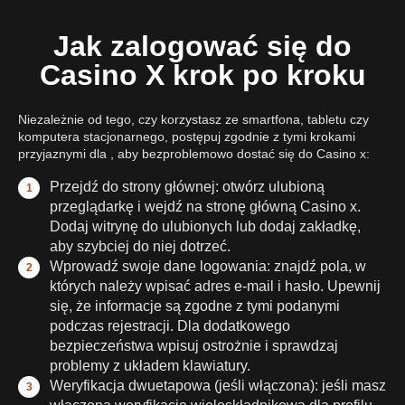
Jak zalogować się do
Casino X krok po kroku
Niezależnie od tego, czy korzystasz ze smartfona, tabletu czy
komputera stacjonarnego, postępuj zgodnie z tymi krokami
przyjaznymi dla , aby bezproblemowo dostać się do Casino x:
Przejdź do strony głównej: otwórz ulubioną
przeglądarkę i wejdź na stronę główną Casino x.
Dodaj witrynę do ulubionych lub dodaj zakładkę,
aby szybciej do niej dotrzeć.
Wprowadź swoje dane logowania: znajdź pola, w
których należy wpisać adres e-mail i hasło. Upewnij
się, że informacje są zgodne z tymi podanymi
podczas rejestracji. Dla dodatkowego
bezpieczeństwa wpisuj ostrożnie i sprawdzaj
problemy z układem klawiatury.
Weryfikacja dwuetapowa (jeśli włączona): jeśli masz