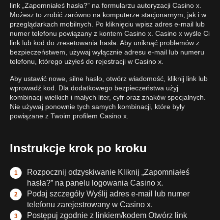
link „Zapomniałeś hasła?” na formularzu autoryzacji Casino x.
Możesz to zrobić zarówno na komputerze stacjonarnym, jak i w
przeglądarkach mobilnych. Po kliknięciu wpisz adres e-mail lub
numer telefonu powiązany z kontem Casino x. Casino x wyśle Ci
link lub kod do zresetowania hasła. Aby uniknąć problemów z
bezpieczeństwem, używaj wyłącznie adresu e-mail lub numeru
telefonu, którego użyłeś do rejestracji w Casino x.
Aby ustawić nowe, silne hasło, otwórz wiadomość, kliknij link lub
wprowadź kod. Dla dodatkowego bezpieczeństwa użyj
kombinacji wielkich i małych liter, cyfr oraz znaków specjalnych.
Nie używaj ponownie tych samych kombinacji, które były
powiązane z Twoim profilem Casino x.
Instrukcje krok po kroku
Rozpocznij odzyskiwanie Kliknij „Zapomniałeś
hasła?” na panelu logowania Casino x.
Podaj szczegóły Wyślij adres e-mail lub numer
telefonu zarejestrowany w Casino x.
Postępuj zgodnie z linkiem/kodem Otwórz link