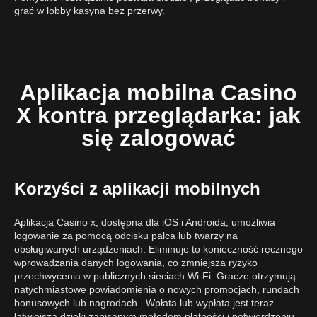
grać w lobby kasyna bez przerwy.
Aplikacja mobilna Casino
X kontra przeglądarka: jak
się zalogować
Korzyści z aplikacji mobilnych
Aplikacja Casino x, dostępna dla iOS i Androida, umożliwia
logowanie za pomocą odcisku palca lub twarzy na
obsługiwanych urządzeniach. Eliminuje to konieczność ręcznego
wprowadzania danych logowania, co zmniejsza ryzyko
przechwycenia w publicznych sieciach Wi-Fi. Gracze otrzymują
natychmiastowe powiadomienia o nowych promocjach, rundach
bonusowych lub nagrodach . Wpłata lub wypłata jest teraz
łatwiejsza dzięki zapisanym metodom płatności i potwierdzeniu