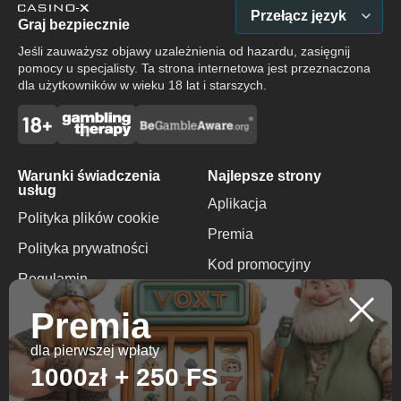
Przełącz język
Graj bezpiecznie
Jeśli zauważysz objawy uzależnienia od hazardu, zasięgnij
pomocy u specjalisty. Ta strona internetowa jest przeznaczona
dla użytkowników w wieku 18 lat i starszych.
Warunki świadczenia
Najlepsze strony
usług
Aplikacja
Polityka plików cookie
Premia
Polityka prywatności
Kod promocyjny
Regulamin
Brak Bonusu
Odpowiedzialna gra
Premia
Depozytowego
dla pierwszej wpłaty
Kontakty
1000zł + 250 FS
+1 403 835 1383