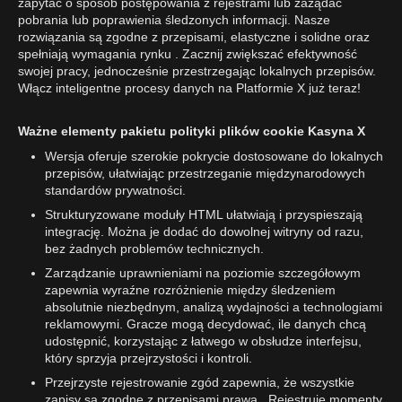
zapytać o sposób postępowania z rejestrami lub zażądać
pobrania lub poprawienia śledzonych informacji. Nasze
rozwiązania są zgodne z przepisami, elastyczne i solidne oraz
spełniają wymagania rynku . Zacznij zwiększać efektywność
swojej pracy, jednocześnie przestrzegając lokalnych przepisów.
Włącz inteligentne procesy danych na Platformie X już teraz!
Ważne elementy pakietu polityki plików cookie Kasyna X
Wersja oferuje szerokie pokrycie dostosowane do lokalnych
przepisów, ułatwiając przestrzeganie międzynarodowych
standardów prywatności.
Strukturyzowane moduły HTML ułatwiają i przyspieszają
integrację. Można je dodać do dowolnej witryny od razu,
bez żadnych problemów technicznych.
Zarządzanie uprawnieniami na poziomie szczegółowym
zapewnia wyraźne rozróżnienie między śledzeniem
absolutnie niezbędnym, analizą wydajności a technologiami
reklamowymi. Gracze mogą decydować, ile danych chcą
udostępnić, korzystając z łatwego w obsłudze interfejsu,
który sprzyja przejrzystości i kontroli.
Przejrzyste rejestrowanie zgód zapewnia, że wszystkie
zapisy są zgodne z przepisami prawa . Rejestruje momenty