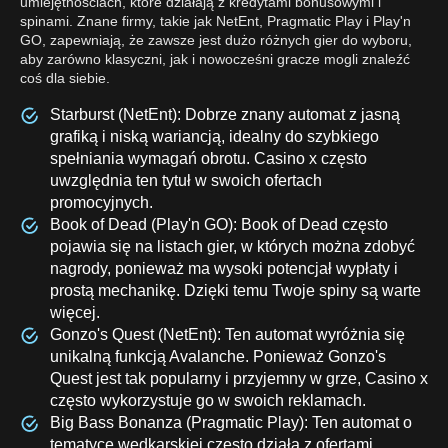
umiejętnościach, które działają z kredytami bonusowymi i
spinami. Znane firmy, takie jak NetEnt, Pragmatic Play i Play'n
GO, zapewniają, że zawsze jest dużo różnych gier do wyboru,
aby zarówno klasyczni, jak i nowocześni gracze mogli znaleźć
coś dla siebie.
Starburst (NetEnt): Dobrze znany automat z jasną
grafiką i niską wariancją, idealny do szybkiego
spełniania wymagań obrotu. Casino x często
uwzględnia ten tytuł w swoich ofertach
promocyjnych.
Book of Dead (Play'n GO): Book of Dead często
pojawia się na listach gier, w których można zdobyć
nagrody, ponieważ ma wysoki potencjał wypłaty i
prostą mechanikę. Dzięki temu Twoje spiny są warte
więcej.
Gonzo's Quest (NetEnt): Ten automat wyróżnia się
unikalną funkcją Avalanche. Ponieważ Gonzo's
Quest jest tak popularny i przyjemny w grze, Casino x
często wykorzystuje go w swoich reklamach.
Big Bass Bonanza (Pragmatic Play): Ten automat o
tematyce wędkarskiej często działa z ofertami