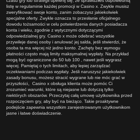
czasu gry lub strategii upewnij się, że sprawdziłeś odpowiednią
listę w regulaminie każdej promocji w Casino x. Zwykle musisz
zweryfikować swoje konto, zanim zobaczysz jakiekolwiek
specjalne oferty. Zwykle oznacza to przesłanie oficjalnego
dowodu tożsamości w celu potwierdzenia danych posiadacza
konta i wieku, zgodnie z wytycznymi dotyczącymi
odpowiedzialnej gry. Casino x może odebrać wszystkie
przywileje danej osoby i anulować jej salda, jeśli stwierdzi, że
osoba ta ma więcej niż jedno konto. Zachęty bez wymogu
płatności często mają limity maksymalnej wypłaty. Na przykład
mogą być ograniczone do 50 lub 100 , nawet jeśli wygrasz
więcej. Pamiętaj o tych limitach, aby lepiej zarządzać
oczekiwaniami podczas wypłaty. Jeśli naruszysz jakiekolwiek
zasady bonusu, możesz stracić wygrane lub nie móc grać w
przyszłości。Casino x obsługa klienta może pomóc Ci
zrozumieć warunki, które są niejasne lub dotyczą tylko
niektórych obszarów. Przeczytaj całą umowę użytkownika przed
rozpoczęciem gry, aby być na bieżąco. Takie proaktywne
podejście zapewnia wszystkim zarejestrowanym użytkownikom
jasne i łatwe doświadczenie.