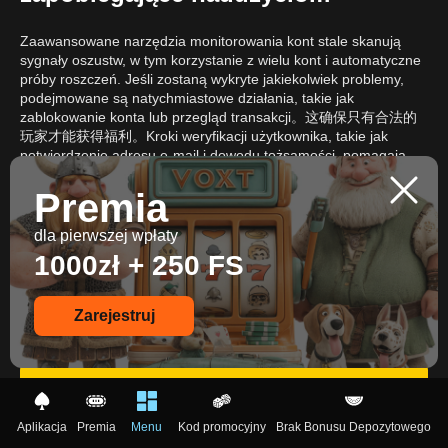
Zaawansowane narzędzia monitorowania kont stale skanują
sygnały oszustw, w tym korzystanie z wielu kont i automatyczne
próby roszczeń. Jeśli zostaną wykryte jakiekolwiek problemy,
podejmowane są natychmiastowe działania, takie jak
zablokowanie konta lub przegląd transakcji。这确保只有合法的
玩家才能获得福利。Kroki weryfikacji użytkownika, takie jak
potwierdzenie adresu e-mail i dowodu tożsamości, pomagają
zapobiegać nadużyciom i przyspieszają sprawiedliwą
dystrybucję ofert. Casino x zapewnia zarówno finansową, jak i
Premia
promocyjną uczciwość, śledząc płatności w za pośrednictwem
licencjonowanych procesorów i ściśle przestrzegając zasad
dla pierwszej wpłaty
Know Your Customer (KYC). Istnieją dedykowane kanały
1000zł + 250 FS
wsparcia dla konkretnych pytań, które zapewniają, że każdy
krok, od zgłoszenia do wypłaty, jest przejrzysty.
Zarejestruj
Graj na dowolnym urządzeniu
Aplikacja
Premia
Menu
Kod promocyjny
Brak Bonusu Depozytowego
Ciesz się bonusami Casino X na komputerze