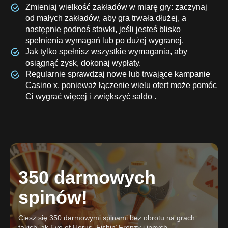
Zmieniaj wielkość zakładów w miarę gry: zaczynaj
od małych zakładów, aby gra trwała dłużej, a
następnie podnoś stawki, jeśli jesteś blisko
spełnienia wymagań lub po dużej wygranej.
Jak tylko spełnisz wszystkie wymagania, aby
osiągnąć zysk, dokonaj wypłaty.
Regularnie sprawdzaj nowe lub trwające kampanie
Casino x, ponieważ łączenie wielu ofert może pomóc
Ci wygrać więcej i zwiększyć saldo .
350 darmowych
spinów!
Ciesz się 350 darmowymi spinami bez obrotu na grach
takich jak Eye of Horus, Fishin’ Frenzy i innych.