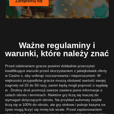
Zarejestruj się
Ważne regulaminy i
warunki, które należy znać
Przed odebraniem gracze powinni dokładnie przeczytać
kwalifikujące warunki przed skorzystaniem z jakiejkolwiek oferty
w Casino x, aby uniknąć rozczarowania i nieporozumień. W
większości przypadków gracze muszą obstawić wartość swojej
nagrody od 20 do 50 razy, zanim będą mogli poprosić o wypłatę
w . Drobny druk promocji zawsze zawiera jasne informacje o
celach obrotu i terminach. Niektóre gry liczą się inaczej do
wymagań dotyczących obrotu. Na przykład automaty zwykle
liczą się w 100% do obrotu, ale gry stołowe i pokoje kasyna na
żywo mogą liczyć się mniej lub wcale. Przed zaplanowaniem