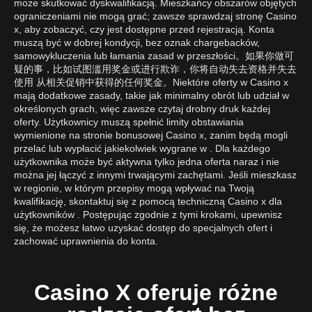
może skutkować dyskwalifikacją. Mieszkańcy obszarów objętych
ograniczeniami nie mogą grać; zawsze sprawdzaj stronę Casino
x, aby zobaczyć, czy jest dostępne przed rejestracją. Konta
muszą być w dobrej kondycji, bez oznak chargebacków,
samowykluczenia lub łamania zasad w przeszłości。如果你做可
疑的事，比如试图滥用奖金或进行欺诈，你将自动失去资格并失去
使用 从相关促销中获得的任何奖金。Niektóre oferty w Casino x
mają dodatkowe zasady, takie jak minimalny obrót lub udział w
określonych grach, więc zawsze czytaj drobny druk każdej
oferty. Użytkownicy muszą spełnić limity obstawiania
wymienione na stronie bonusowej Casino x, zanim będą mogli
przelać lub wypłacić jakiekolwiek wygrane w . Dla każdego
użytkownika może być aktywna tylko jedna oferta naraz i nie
można jej łączyć z innymi trwającymi zachętami. Jeśli mieszkasz
w regionie, w którym przepisy mogą wpływać na Twoją
kwalifikację, skontaktuj się z pomocą techniczną Casino x dla
użytkowników . Postępując zgodnie z tymi krokami, upewnisz
się, że możesz łatwo uzyskać dostęp do specjalnych ofert i
zachować uprawnienia do konta.
Casino X oferuje różne