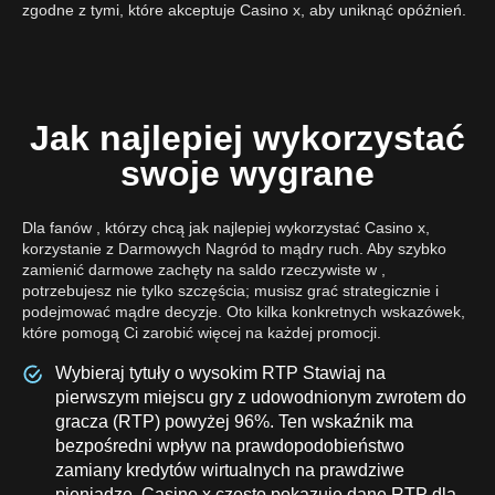
zgodne z tymi, które akceptuje Casino x, aby uniknąć opóźnień.
Jak najlepiej wykorzystać
swoje wygrane
Dla fanów , którzy chcą jak najlepiej wykorzystać Casino x,
korzystanie z Darmowych Nagród to mądry ruch. Aby szybko
zamienić darmowe zachęty na saldo rzeczywiste w ,
potrzebujesz nie tylko szczęścia; musisz grać strategicznie i
podejmować mądre decyzje. Oto kilka konkretnych wskazówek,
które pomogą Ci zarobić więcej na każdej promocji.
Wybieraj tytuły o wysokim RTP Stawiaj na
pierwszym miejscu gry z udowodnionym zwrotem do
gracza (RTP) powyżej 96%. Ten wskaźnik ma
bezpośredni wpływ na prawdopodobieństwo
zamiany kredytów wirtualnych na prawdziwe
pieniądze. Casino x często pokazuje dane RTP dla