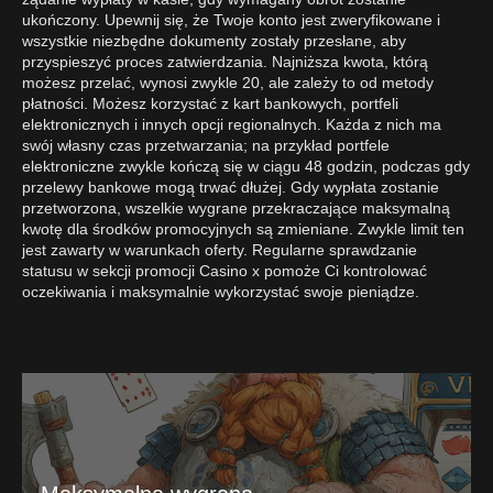
ukończony. Upewnij się, że Twoje konto jest zweryfikowane i
wszystkie niezbędne dokumenty zostały przesłane, aby
przyspieszyć proces zatwierdzania. Najniższa kwota, którą
możesz przelać, wynosi zwykle 20, ale zależy to od metody
płatności. Możesz korzystać z kart bankowych, portfeli
elektronicznych i innych opcji regionalnych. Każda z nich ma
swój własny czas przetwarzania; na przykład portfele
elektroniczne zwykle kończą się w ciągu 48 godzin, podczas gdy
przelewy bankowe mogą trwać dłużej. Gdy wypłata zostanie
przetworzona, wszelkie wygrane przekraczające maksymalną
kwotę dla środków promocyjnych są zmieniane. Zwykle limit ten
jest zawarty w warunkach oferty. Regularne sprawdzanie
statusu w sekcji promocji Casino x pomoże Ci kontrolować
oczekiwania i maksymalnie wykorzystać swoje pieniądze.