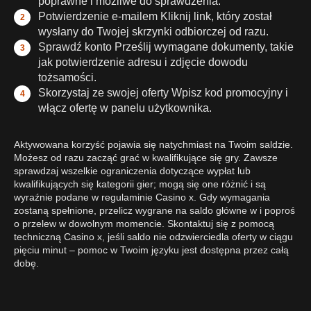
poprawne i możliwe do sprawdzenia.
Potwierdzenie e-mailem Kliknij link, który został
wysłany do Twojej skrzynki odbiorczej od razu.
Sprawdź konto Prześlij wymagane dokumenty, takie
jak potwierdzenie adresu i zdjęcie dowodu
tożsamości.
Skorzystaj ze swojej oferty Wpisz kod promocyjny i
włącz ofertę w panelu użytkownika.
Aktywowana korzyść pojawia się natychmiast na Twoim saldzie.
Możesz od razu zacząć grać w kwalifikujące się gry. Zawsze
sprawdzaj wszelkie ograniczenia dotyczące wypłat lub
kwalifikujących się kategorii gier; mogą się one różnić i są
wyraźnie podane w regulaminie Casino x. Gdy wymagania
zostaną spełnione, przelicz wygrane na saldo główne w i poproś
o przelew w dowolnym momencie. Skontaktuj się z pomocą
techniczną Casino x, jeśli saldo nie odzwierciedla oferty w ciągu
pięciu minut – pomoc w Twoim języku jest dostępna przez całą
dobę.